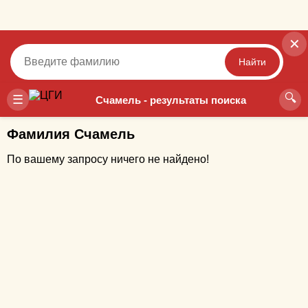
✕
Найти
🔍
Точный
Неточный
☰
Счамель - результаты поиска
Фамилия Счамель
По вашему запросу ничего не найдено!